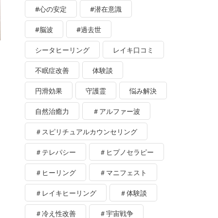
#心の安定
#潜在意識
#脳波
#過去世
シータヒーリング
レイキ口コミ
不眠症改善
体験談
円滑効果
守護霊
悩み解決
自然治癒力
＃アルファー波
＃スピリチュアルカウンセリング
＃テレパシー
＃ヒプノセラピー
＃ヒーリング
＃マニフェスト
＃レイキヒーリング
＃体験談
＃冷え性改善
＃宇宙戦争