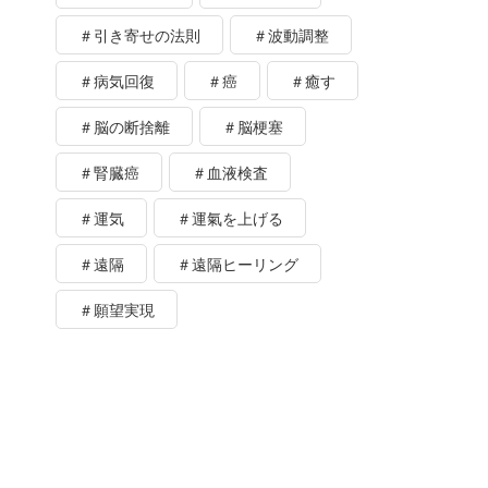
＃引き寄せの法則
＃波動調整
＃病気回復
＃癌
＃癒す
＃脳の断捨離
＃脳梗塞
＃腎臓癌
＃血液検査
＃運気
＃運氣を上げる
＃遠隔
＃遠隔ヒーリング
＃願望実現