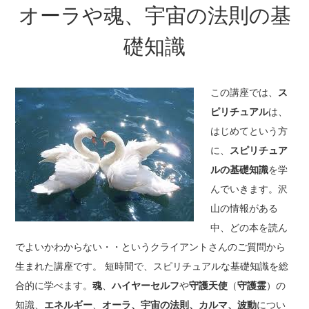
オーラや魂、宇宙の法則の基
礎知識
この講座では、
ス
ピリチュアル
は、
はじめてという方
に、
スピリチュア
ルの基礎知識
を学
んでいきます。沢
山の情報がある
中、どの本を読ん
でよいかわからない・・というクライアントさんのご質問から
生まれた講座です。 短時間で、スピリチュアルな基礎知識を総
合的に学べます。
魂
、
ハイヤーセルフ
や
守護天使
（
守護霊
）の
知識、
エネルギー
、
オーラ、宇宙の法則、カルマ、波動
につい