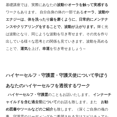
基礎講座では、実際にあなたの
波動
や
オーラを触って実感する
ワークもあります。 自分自身の体の一部である
オーラ、波動や
エナジーは、体を洗ったり歯を磨くように、日常的にメンテナ
ンスやクリアリングをすることで、波動が上がります。
輝く光
は波動となり、同じような波動を引き寄せます。その光を作り
出している様々な思考との関係も見ていきます。波動を高める
ことで、
運気
を上げ
、幸運
を引き寄せましょう～
ハイヤーセルフ・守護霊・守護天使について学ぼう
あなたのハイヤーセルフを透視するワーク
ハイヤーセルフ・守護霊
のこともお話いたします。
インナーチ
ャイルドを含む過去世について
のお話も致します。また
お勧
め図書やツールなどのご紹介
も致します。（深くご自身の魂の
事、守護霊のリーディングをご希望される方はスピリチュアル