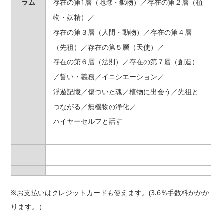
ラム
存在の第1層（地球・鉱物）／存在の第２層（植
物・妖精）／
存在の第３層（人間・動物）／存在の第４層
（先祖）／存在の第５層（天使）／
存在の第６層（法則）／存在の第７層（創造）
／誓い・義務／イニシエーション／
浮遊記憶／傷ついた魂／植物に出会う／先祖と
つながる／無機物の浄化／
ハイヤーセルフと話す
※お支払いはクレジットカードも使えます。(3.6％手数料がかか
ります。）