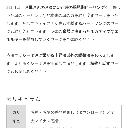
3日目は、
お母さんのお腹にいた時の胎児期ヒーリング
や、傷つ
いた魂のヒーリングなど本来の魂の力を取り戻すワークをいた
します。そしてヴァイアナ女史も推奨する
ハートソングのワー
ク
も取り入れています。身体の
臓器に溜まったネガティブなエ
ネルギーを開放していくワーク
をご体験ください。
応用では
シータ波に繋がる上昇法以外の瞑想法
をお伝えしま
す。より深くシータ波を実感して頂だけます。
植物と話すワー
ク
もお楽しみください。
カリキュラム
カリ
感覚・感情の呼び覚まし（ダウンロード）／３
キュ
大マイナス感情／