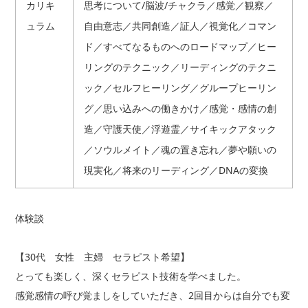
カリキ
思考について/脳波/チャクラ／感覚／観察／
ュラム
自由意志／共同創造／証人／視覚化／コマン
ド／すべてなるものへのロードマップ／ヒー
リングのテクニック／リーディングのテクニ
ック／セルフヒーリング／グループヒーリン
グ／思い込みへの働きかけ／感覚・感情の創
造／守護天使／浮遊霊／サイキックアタック
／ソウルメイト／魂の置き忘れ／夢や願いの
現実化／将来のリーディング／DNAの変換
体験談
【30代 女性 主婦 セラピスト希望】
とっても楽しく、深くセラピスト技術を学べました。
感覚感情の呼び覚ましをしていただき、2回目からは自分でも変