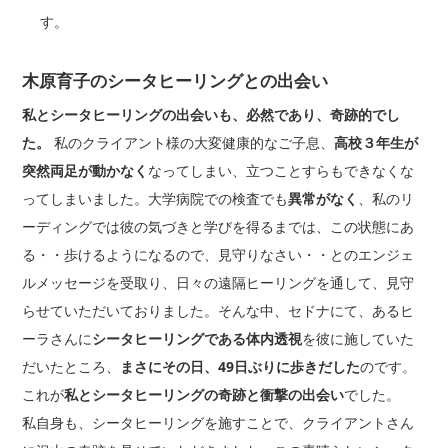
す。
木原育子のシータヒーリングとの出会い
私とシータヒーリングの出会いも、必然であり、奇跡的でし
た。
私のクライアント様の大変健康的なご子息、
高校３年生が
突然両足が動かなく
なってしまい、立つことすらもできなくな
ってしまいました。大学病院での検査でも
異常がなく
、私のリ
ーディングでは彼の気づきと学びを得るまでは、この状態にあ
る・・歩けるようになるので、見守りなさい・・とのエンジェ
ルメッセージを受取り、日々の遠隔ヒーリングを通して、見守
らせていただいておりました。そんな中、セドナにて、あるヒ
ーラさんに
シータヒーリングである体内透視
を彼に施していた
だいたところ、
まさにその日、49日ぶりに歩きだした
のです。
これが
私とシータヒーリングの奇跡と衝撃の出会い
でした。
私自身も、シータヒーリングを施すことで、クライアントさん