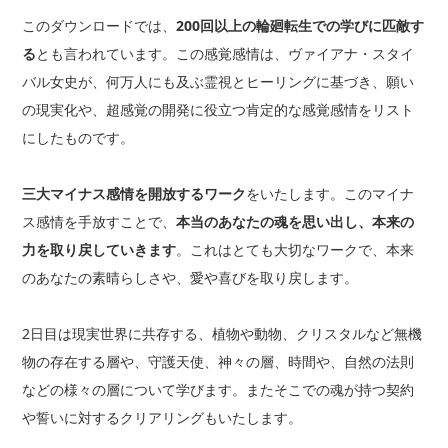
このダウンロードでは、
200回以上の輪廻転生での学びに匹敵す
る
とも言われています。この感覚感情は、ヴァイアナ・スタイ
バル女史が、何万人にも及ぶ霊視とヒーリングに基づき、願い
の現実化や、超感覚の開発に役立つ肯定的な感覚感情をリスト
にしたものです。
三大マイナス感情を開放するワーク
をいたします。このマイナ
ス感情を手放すことで、
本当のあなたの魂を思い出し、本来の
力を取り戻していきます
。これはとても大切なワークで、本来
のあなたの素晴らしさや、愛や喜びを取り戻します。
2日目は現実世界に共存する、植物や動物、クリスタルなど無機
物の存在する層や、守護天使、神々の層、時間や、自然の法則
などの様々の層について学びます。またそこでの魂が持つ契約
や誓いに対するクリアリングもいたします。