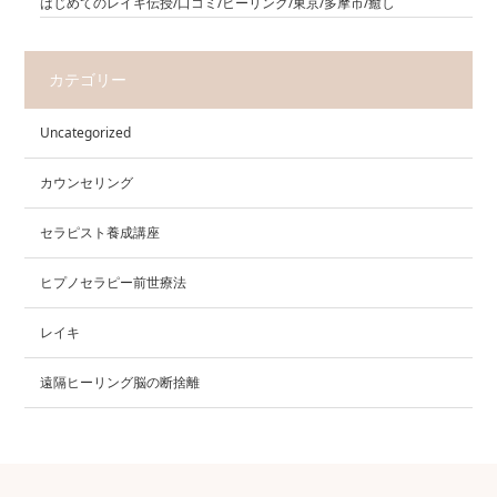
はじめてのレイキ伝授/口コミ/ヒーリング/東京/多摩市/癒し
カテゴリー
Uncategorized
カウンセリング
セラピスト養成講座
ヒプノセラピー前世療法
レイキ
遠隔ヒーリング脳の断捨離