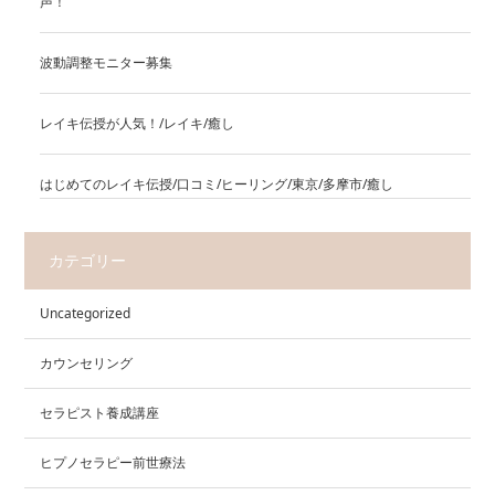
声！
波動調整モニター募集
レイキ伝授が人気！/レイキ/癒し
はじめてのレイキ伝授/口コミ/ヒーリング/東京/多摩市/癒し
カテゴリー
Uncategorized
カウンセリング
セラピスト養成講座
ヒプノセラピー前世療法