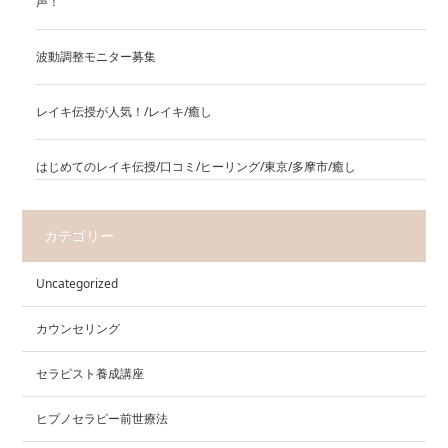
声！
波動調整モニター募集
レイキ伝授が人気！/レイキ/癒し
はじめてのレイキ伝授/口コミ/ヒーリング/東京/多摩市/癒し
カテゴリー
Uncategorized
カウンセリング
セラピスト養成講座
ヒプノセラピー前世療法