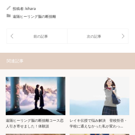
投稿者:
kihara
遠隔ヒーリング脳の断捨離
関連記事
遠隔ヒーリング脳の断捨離コース恋
レイキ伝授で悩み解決 登校拒否・
人引き寄せました！体験談
学校に通えなかった私が変わっ…