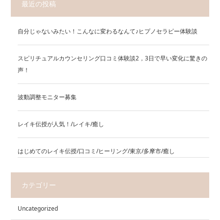
最近の投稿
自分じゃないみたい！こんなに変わるなんて♪ヒプノセラピー体験談
スピリチュアルカウンセリング口コミ体験談2，3日で早い変化に驚きの
声！
波動調整モニター募集
レイキ伝授が人気！/レイキ/癒し
はじめてのレイキ伝授/口コミ/ヒーリング/東京/多摩市/癒し
カテゴリー
Uncategorized