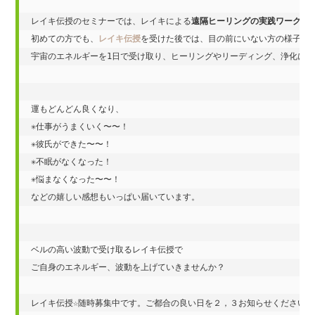
レイキ伝授のセミナーでは、レイキによる
遠隔ヒーリングの実践ワーク
が
初めての方でも、
レイキ伝授
を受けた後では、目の前にいない方の様子が実
宇宙のエネルギーを1日で受け取り、ヒーリングやリーディング、浄化に役
運もどんどん良くなり、

✳️仕事がうまくいく〜〜！

✳️彼氏ができた〜〜！

✳️不眠がなくなった！

✳️悩まなくなった〜〜！

などの嬉しい感想もいっぱい届いています。

ベルの高い波動で受け取るレイキ伝授で

ご自身のエネルギー、波動を上げていきませんか？

レイキ伝授☆随時募集中です。ご都合の良い日を２，３お知らせください。