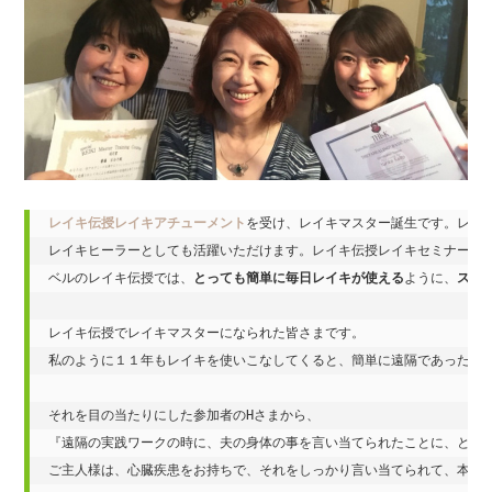
レイキ伝授レイキアチューメント
を受け、レイキマスター誕生です。レイキ
レイキヒーラーとしても活躍いただけます。レイキ伝授レイキセミナーで
ベルのレイキ伝授では、
とっても簡単に毎日レイキが使える
ように、
スペ
レイキ伝授でレイキマスターになられた皆さまです。

私のように１１年もレイキを使いこなしてくると、簡単に遠隔であったこと
それを目の当たりにした参加者のHさまから、

『遠隔の実践ワークの時に、夫の身体の事を言い当てられたことに、とにか
ご主人様は、心臓疾患をお持ちで、それをしっかり言い当てられて、本当に