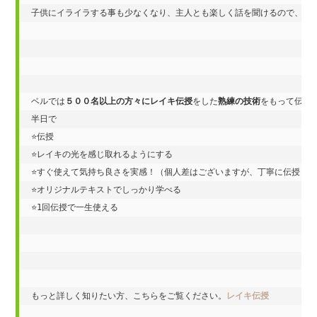
子供にイライラする事も少なくなり、主人とも楽しく話を聞けるので、本当
ベルでは
５００名以上の方々にレイキ伝授
をした
熟練の技術
をもって伝授い
半日で

⭐️伝授

⭐️レイキの光を感じ取れるようにする

⭐️すぐ使えて気持ち良さを実感！（個人差はございますが、丁寧に伝授）

⭐️オリジナルテキストでしっかり学べる

⭐️1回伝授で一生使える

もっと詳しく知りたい方、こちらをご覧ください。
レイキ伝授