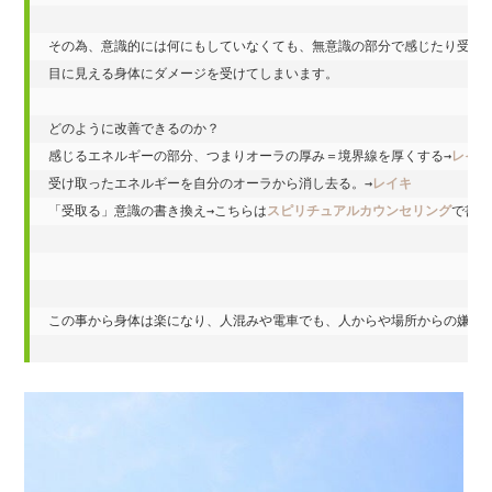
その為、意識的には何にもしていなくても、無意識の部分で感じたり受け取
目に見える身体にダメージを受けてしまいます。

どのように改善できるのか？

感じるエネルギーの部分、つまりオーラの厚み＝境界線を厚くする→
レイキ
受け取ったエネルギーを自分のオーラから消し去る。→
レイキ
「受取る」意識の書き換え→こちらは
スピリチュアルカウンセリング
で書き
この事から身体は楽になり、人混みや電車でも、人からや場所からの嫌な影