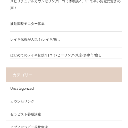
スピリチュアルカウンセリング口コミ体験談2，3日で早い変化に驚きの
声！
波動調整モニター募集
レイキ伝授が人気！/レイキ/癒し
はじめてのレイキ伝授/口コミ/ヒーリング/東京/多摩市/癒し
カテゴリー
Uncategorized
カウンセリング
セラピスト養成講座
ヒプノセラピー前世療法