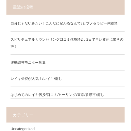
最近の投稿
自分じゃないみたい！こんなに変わるなんて♪ヒプノセラピー体験談
スピリチュアルカウンセリング口コミ体験談2，3日で早い変化に驚きの
声！
波動調整モニター募集
レイキ伝授が人気！/レイキ/癒し
はじめてのレイキ伝授/口コミ/ヒーリング/東京/多摩市/癒し
カテゴリー
Uncategorized