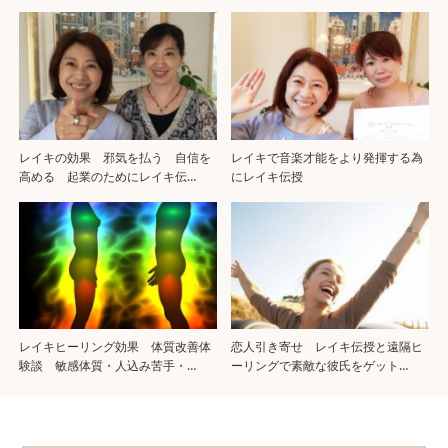
レイキの効果 邪気を払う 自信を
レイキで音楽才能をより発揮する為
高める 起業のためにレイキ伝…
にレイキ伝授
レイキヒーリング効果 体質改善体
恋人引き寄せ レイキ伝授と遠隔ヒ
験談 敏感体質・人込み苦手・…
ーリングで素敵な彼氏をゲット…