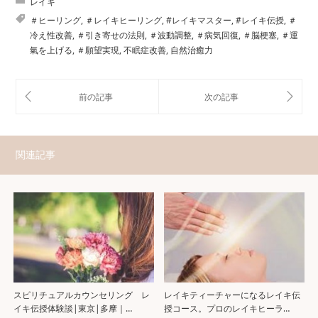
レイキ
＃ヒーリング
,
＃レイキヒーリング
,
#レイキマスター
,
#レイキ伝授
,
＃
冷え性改善
,
＃引き寄せの法則
,
＃波動調整
,
＃病気回復
,
＃脳梗塞
,
＃運
氣を上げる
,
＃願望実現
,
不眠症改善
,
自然治癒力
関連記事
スピリチュアルカウンセリング レ
レイキティーチャーになるレイキ伝
イキ伝授体験談|東京|多摩｜…
授コース。プロのレイキヒーラ…